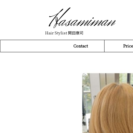
Hair Stylist 関田康司
Contact
Pric