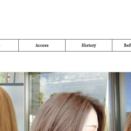
e
Access
History
Bef