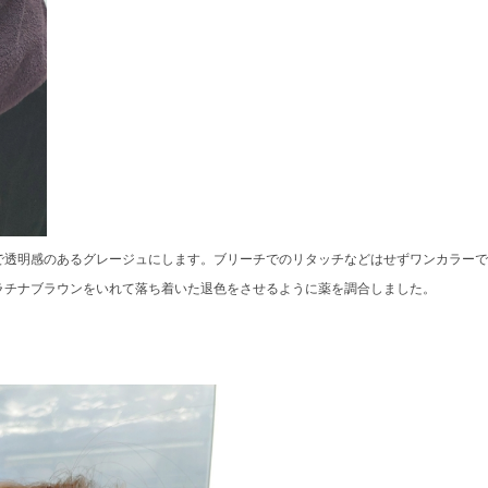
で透明感のあるグレージュにします。ブリーチでのリタッチなどはせずワンカラーで
ラチナブラウンをいれて落ち着いた退色をさせるように薬を調合しました。