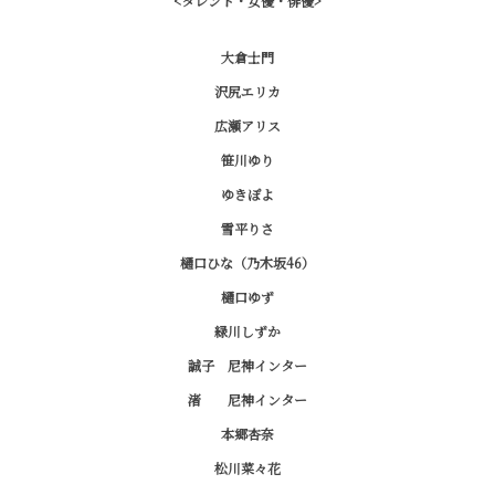
<タレント・女優・俳優>
大倉士門
沢尻エリカ
広瀬アリス
笹川ゆり
ゆきぽよ
雪平りさ
樋口ひな（乃木坂46）
樋口ゆず
緑川しずか
誠子 尼神インター
渚 尼神インター
本郷杏奈
松川菜々花