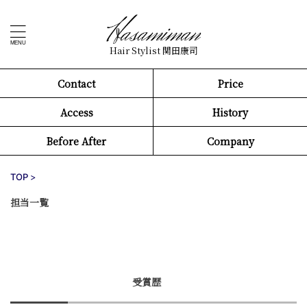
Hair Stylist 関田康司
Contact
Price
Access
History
Before After
Company
TOP
>
担当一覧
受賞歴