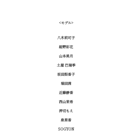
<モデル>
八木莉可子
紺野彩花
山本美月
土屋 巴瑞季
坂田梨香子
堀田茜
近藤静香
西山茉希
押切もえ
泉里香
SOGYON